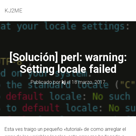
KJ2ME
[Solución] perl: warning:
Setting locale failed
Publicado por
kj
el
18 marzo, 2017
Esta ves traigo un pequeño «tutorial» de como arreglar el