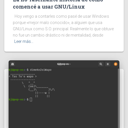
comencé a usar GNU/Linux
Hoy vengo a contarles como pasé de usar Windows
porque «mejor malo conocido», a alguien que usa
GNU/Linux como S.O. principal. Realmente lo que obtuve
no fue un cambio drástico ni de mentalidad, desde
Leer más…