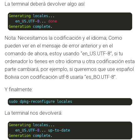
La terminal deberá devolver algo así:
Generating
 locales
...
   en_US
.
UTF
-
8.
..
done
Generation
 complete
.
Nota: Necesitamos la codificación y el idioma; Como
pueden ver en el mensaje de error anterior y en el
comando de ahora, estoy usando “en_US.UTF-8”, si tu
ordenador lo tienes en otro idioma u otra codificación esta
parte cambiará, por ejemplo, si queremos que use español
Bolivia con codificación utf-8 usaría “es_BO.UTF-8”.
Y finalmente:
sudo dpkg
-
reconfigure locales
La terminal nos devolverá:
Generating
 locales
...
   en_US
.
UTF
-
8.
..
 up
-
to
-
Generation
 complete
.