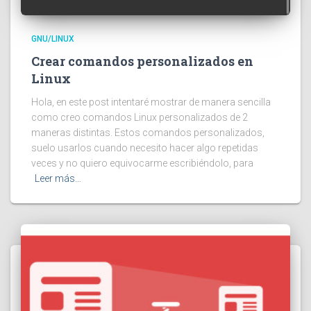
GNU/LINUX
Crear comandos personalizados en
Linux
Hola, en este post intentaré mostrar de manera sencilla
como creo comandos Linux personalizados de 2
maneras distintas. Estos comandos personalizados,
suelo usarlos cuando necesito hacer algo repetidas
veces y no quiero equivocarme escribiéndolo, para
Leer más…