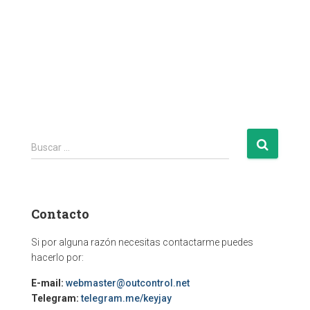
B
Buscar …
u
s
c
a
Contacto
r
:
Si por alguna razón necesitas contactarme puedes
hacerlo por:
E-mail:
webmaster@outcontrol.net
Telegram:
telegram.me/keyjay