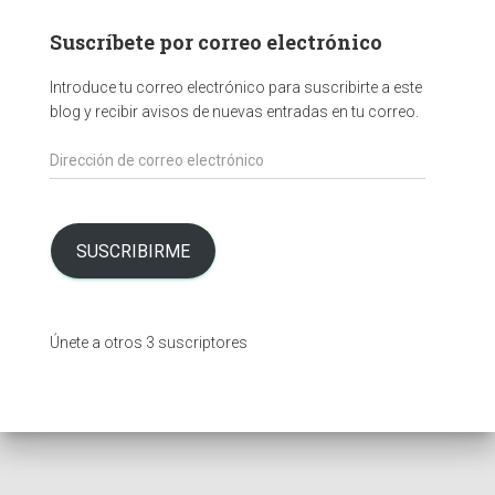
Suscríbete por correo electrónico
Introduce tu correo electrónico para suscribirte a este
blog y recibir avisos de nuevas entradas en tu correo.
D
i
r
e
c
SUSCRIBIRME
c
i
ó
Únete a otros 3 suscriptores
n
d
e
c
o
r
r