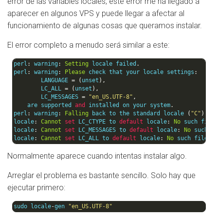
error de las variables locales, este error me ha llegado a
aparecer en algunos VPS y puede llegar a afectar al
funcionamiento de algunas cosas que queramos instalar.
El error completo a menudo será similar a este:
perl
:
 warning
:
Setting
 locale failed
.
perl
:
 warning
:
Please
 check that your locale settings
:
        LANGUAGE 
=
(
unset
),
        LC_ALL 
=
(
unset
),
        LC_MESSAGES 
=
"en_US.UTF-8"
,
    are supported 
and
 installed on your system
.
perl
:
 warning
:
Falling
 back to the standard locale 
(
"C"
).
locale
:
Cannot
set
 LC_CTYPE to 
default
 locale
:
No
 such file
locale
:
Cannot
set
 LC_MESSAGES to 
default
 locale
:
No
 such f
locale
:
Cannot
set
 LC_ALL to 
default
 locale
:
No
 such file 
o
Normalmente aparece cuando intentas instalar algo.
Arreglar el problema es bastante sencillo. Solo hay que
ejecutar primero:
sudo locale
-
gen 
"en_US.UTF-8"