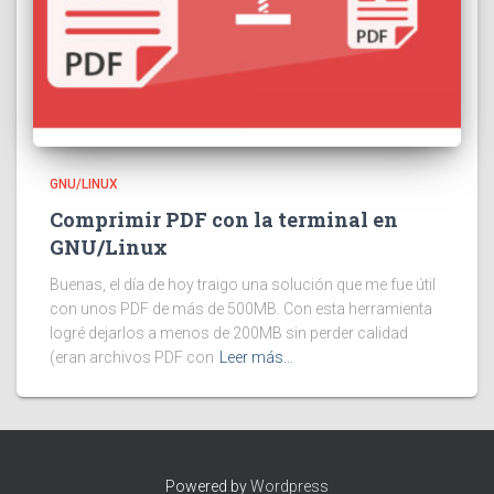
GNU/LINUX
Comprimir PDF con la terminal en
GNU/Linux
Buenas, el día de hoy traigo una solución que me fue útil
con unos PDF de más de 500MB. Con esta herramienta
logré dejarlos a menos de 200MB sin perder calidad
(eran archivos PDF con
Leer más…
Powered by
Wordpress