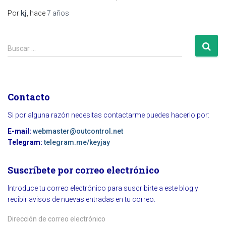
Por
kj
, hace
7 años
B
Buscar …
u
s
c
a
Contacto
r
:
Si por alguna razón necesitas contactarme puedes hacerlo por:
E-mail:
webmaster@outcontrol.net
Telegram:
telegram.me/keyjay
Suscríbete por correo electrónico
Introduce tu correo electrónico para suscribirte a este blog y
recibir avisos de nuevas entradas en tu correo.
D
i